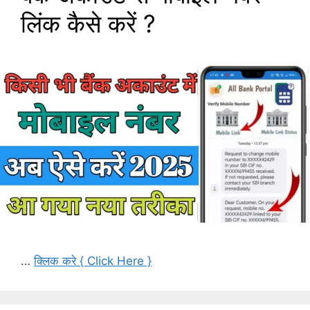
लिंक कैसे करें ?
…
क्लिक करे { Click Here }