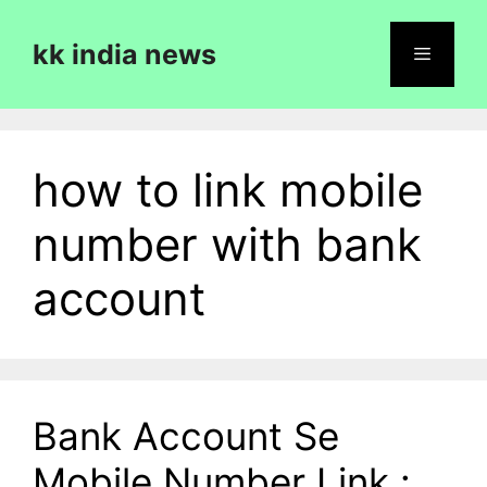
Skip
to
kk india news
content
Menu
how to link mobile
number with bank
account
Bank Account Se
Mobile Number Link :