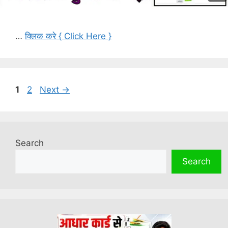
…
क्लिक करे { Click Here }
Page
Page
1
2
Next
→
Search
Search