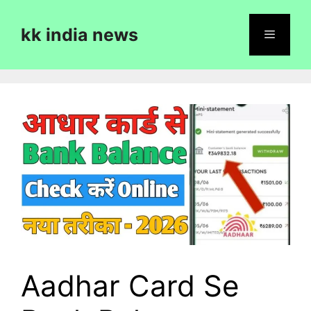
Skip
to
kk india news
content
Menu
Aadhar Card Se