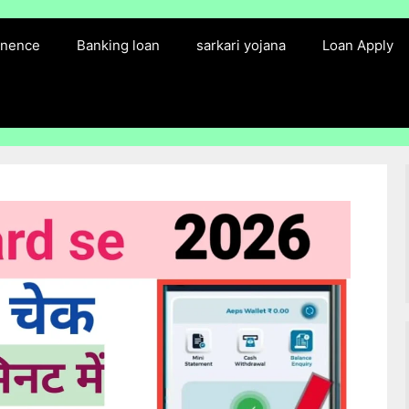
finence
Banking loan
sarkari yojana
Loan Apply