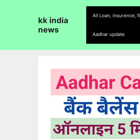
Skip
to
All Loan, insurence, 
kk india
content
news
Aadhar update