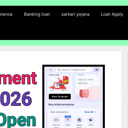
finence
Banking loan
sarkari yojana
Loan Apply