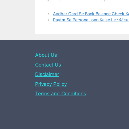
Aadhar Card Se Bank Balance Check Kare : आध
Paytm Se Personal loan Kaise Le : पेटीएम से 
About Us
Contact Us
Disclaimer
Privacy Policy
Terms and Conditions