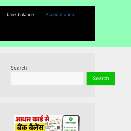
bank balance
Account open
Search
Search