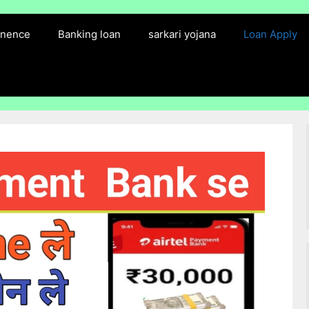
finence
Banking loan
sarkari yojana
Loan Apply