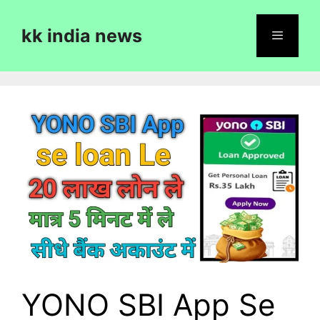
Skip
to
kk india news
content
Menu
YONO SBI App Se