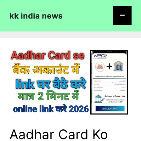
Skip
to
kk india news
content
Menu
Aadhar Card Ko