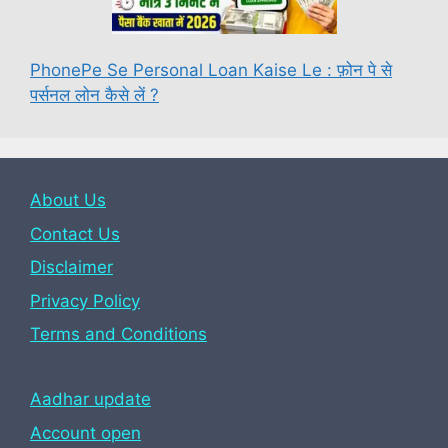
PhonePe Se Personal Loan Kaise Le : फ़ोन पे से
पर्सनल लोन कैसे लें ?
About Us
Contact Us
Disclaimer
Privacy Policy
Terms and Conditions
Aadhar update
Account open