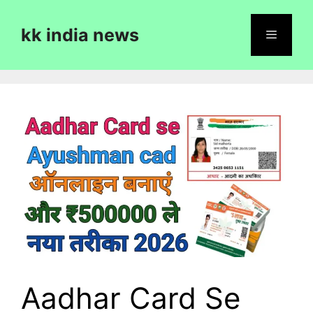
Skip
to
kk india news
content
Menu
Aadhar Card Se