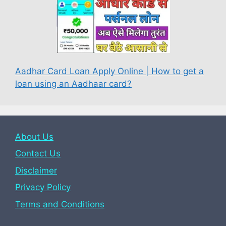
Aadhar Card Loan Apply Online | How to get a
loan using an Aadhaar card?
About Us
Contact Us
Disclaimer
Privacy Policy
Terms and Conditions