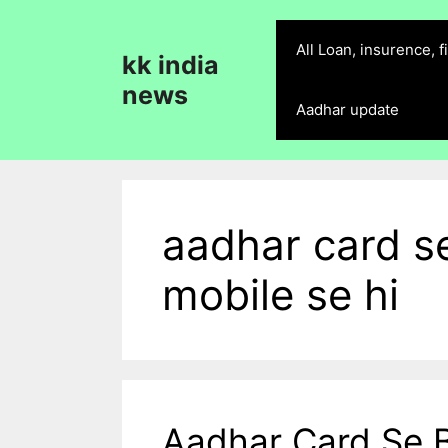
Skip
to
All Loan, insurence, 
kk india
content
news
Aadhar update
aadhar card s
mobile se hi
Aadhar Card Se 