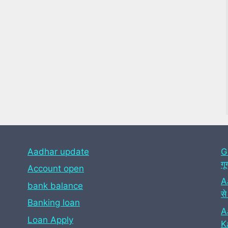
Aadhar update
G
गू
Account open
A
bank balance
से
Banking loan
A
Loan Apply
Ka