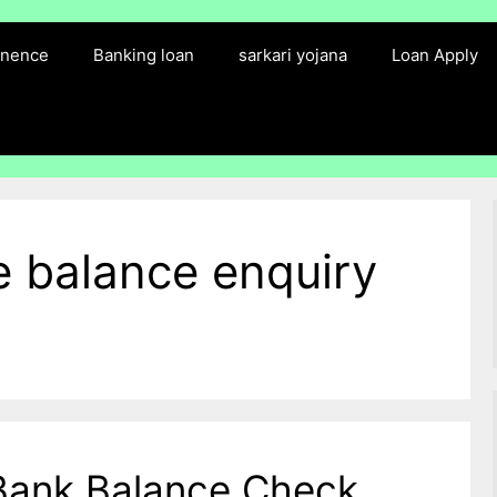
finence
Banking loan
sarkari yojana
Loan Apply
e balance enquiry
Bank Balance Check