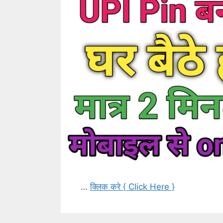
…
क्लिक करे { Click Here }