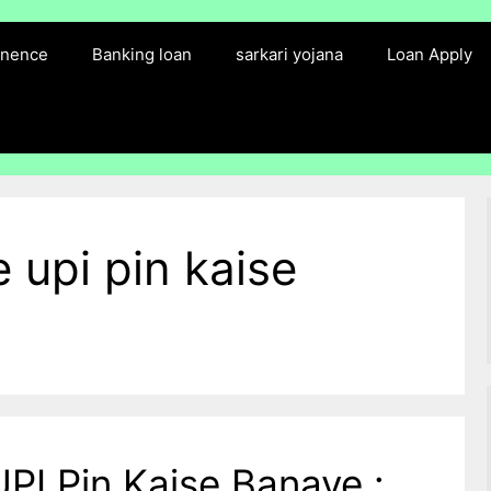
finence
Banking loan
sarkari yojana
Loan Apply
 upi pin kaise
PI Pin Kaise Banaye :