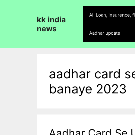
Skip
to
All Loan, insurence, 
kk india
content
news
Aadhar update
aadhar card se
banaye 2023
Aadhar Card Se U