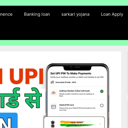
finence
Banking loan
sarkari yojana
Loan Apply