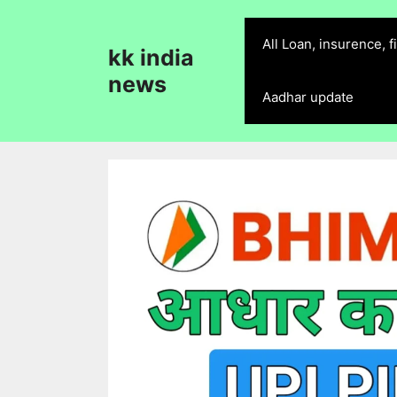
Skip
to
All Loan, insurence, 
kk india
content
news
Aadhar update