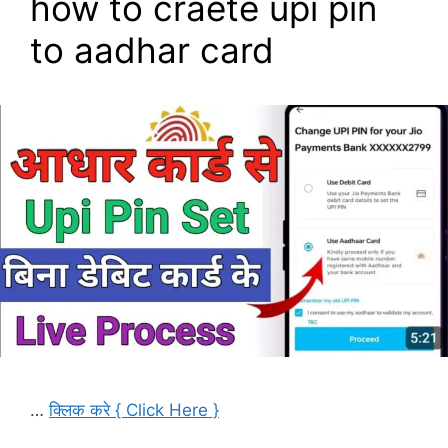
how to craete upi pin
to aadhar card
…
क्लिक करे { Click Here }