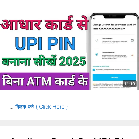
…
क्लिक करे { Click Here }