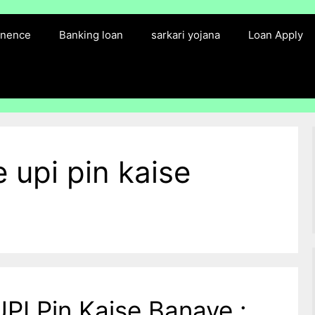
finence
Banking loan
sarkari yojana
Loan Apply
 upi pin kaise
PI Pin Kaise Banaye :