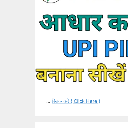
…
क्लिक करे { Click Here }