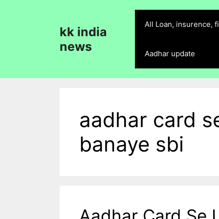
Skip
to
All Loan, insurence, 
kk india
content
news
Aadhar update
aadhar card se
banaye sbi
Aadhar Card Se U