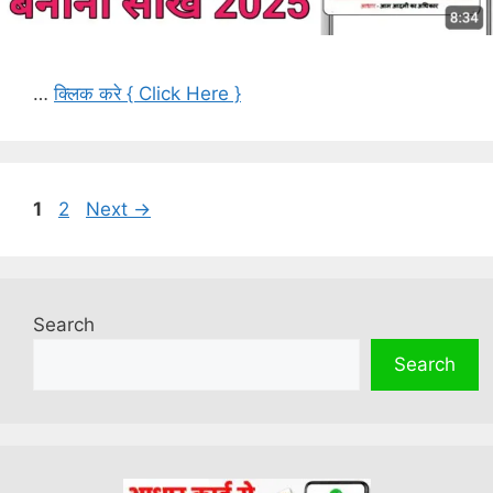
…
क्लिक करे { Click Here }
Page
Page
1
2
Next
→
Search
Search