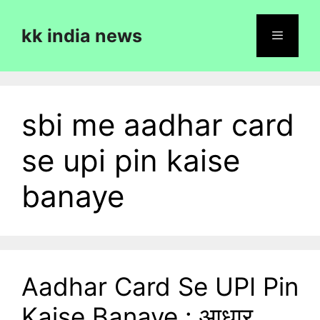
Skip
to
kk india news
content
Menu
sbi me aadhar card
se upi pin kaise
banaye
Aadhar Card Se UPI Pin
Kaise Banaye : आधार