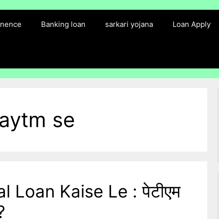
finence
Banking loan
sarkari yojana
Loan Apply
paytm se
 Loan Kaise Le : पेटीएम
?