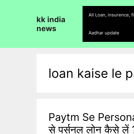
Skip
to
All Loan, insurence, 
kk india
content
news
Aadhar update
loan kaise le 
Paytm Se Personal
से पर्सनल लोन कैसे लें 