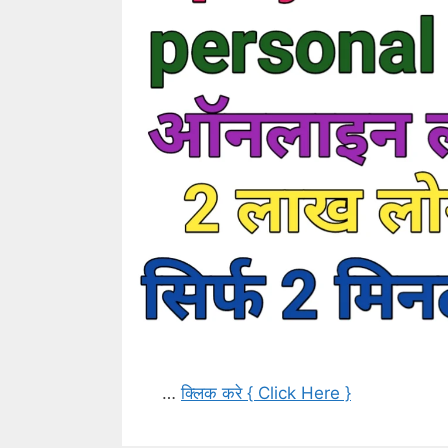
…
क्लिक करे { Click Here }