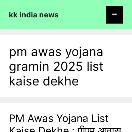
Skip
to
kk india news
content
Menu
pm awas yojana
gramin 2025 list
kaise dekhe
PM Awas Yojana List
Kaise Dekhe : पीएम आवास