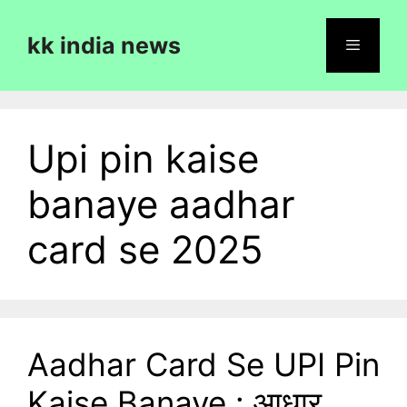
Skip
to
kk india news
content
Menu
Upi pin kaise
banaye aadhar
card se 2025
Aadhar Card Se UPI Pin
Kaise Banaye : आधार