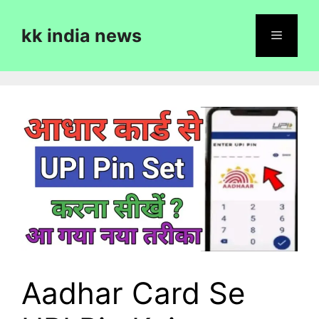
Skip
to
kk india news
content
Menu
Aadhar Card Se