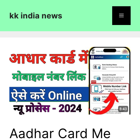
Skip
to
kk india news
content
Menu
Aadhar Card Me