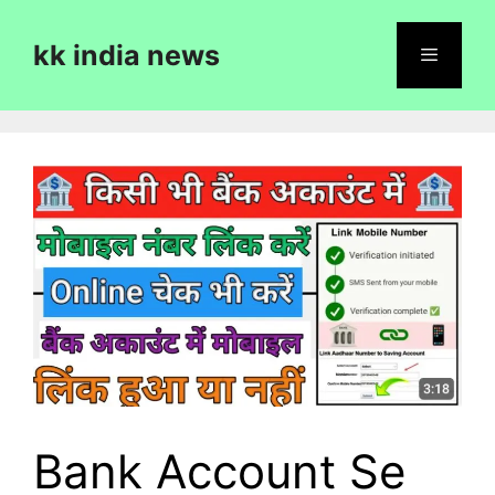
Skip
to
kk india news
content
Menu
Bank Account Se