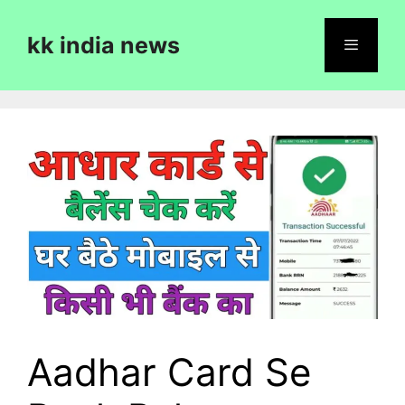
Skip
to
kk india news
content
Menu
Aadhar Card Se