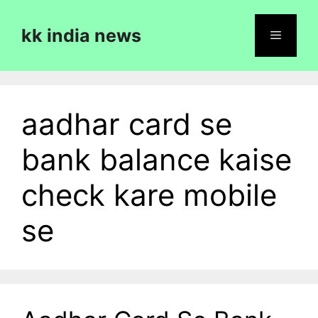
Skip
to
kk india news
content
Menu
aadhar card se
bank balance kaise
check kare mobile
se