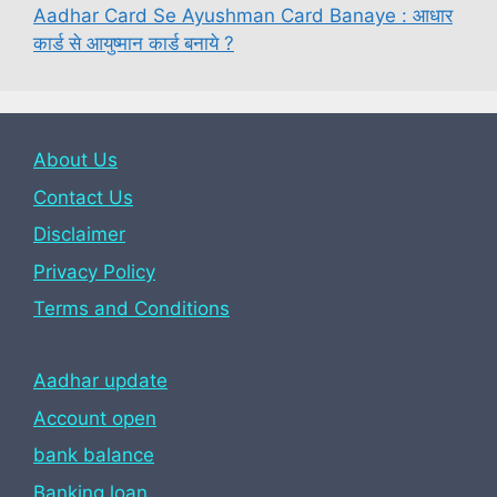
Aadhar Card Se Ayushman Card Banaye : आधार
कार्ड से आयुष्मान कार्ड बनाये ?
About Us
Contact Us
Disclaimer
Privacy Policy
Terms and Conditions
Aadhar update
Account open
bank balance
Banking loan