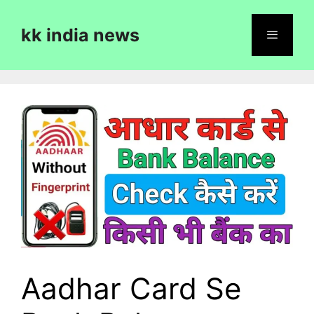
Skip
to
kk india news
content
Menu
Aadhar Card Se