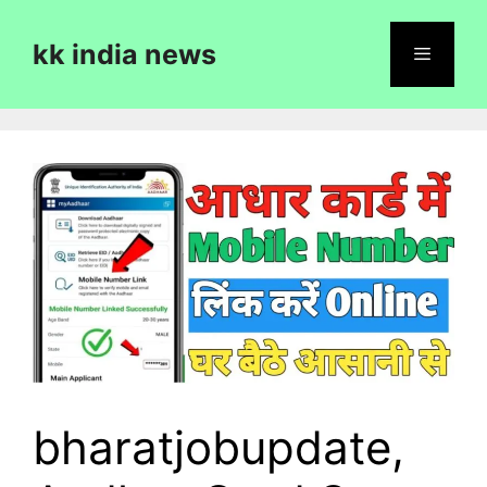
Skip
to
kk india news
content
Menu
bharatjobupdate,