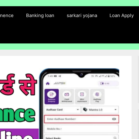
finence
Banking loan
sarkari yojana
Loan Apply