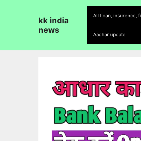
Skip
to
All Loan, insurence, 
kk india
content
news
Aadhar update