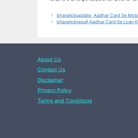
bharatjobupdate, Aadhar Card Se Mobile Num
bharatjobresult,Aadhar Card Se Loan Kaise 
About Us
Contact Us
Disclaimer
Privacy Policy
Terms and Conditions