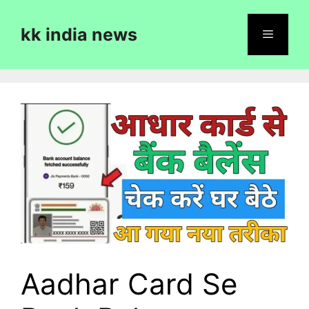
Skip
to
kk india news
content
Menu
Aadhar Card Se