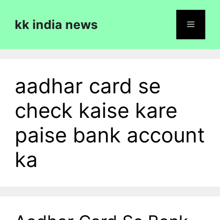
Skip
to
kk india news
content
Menu
aadhar card se
check kaise kare
paise bank account
ka