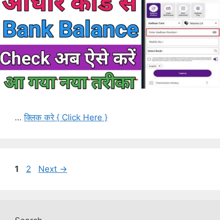
…
क्लिक करे { Click Here }
Page
Page
1
2
Next
→